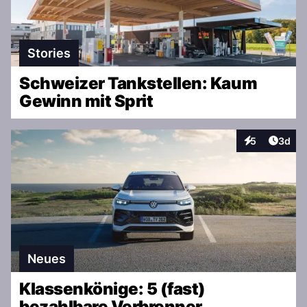
Stories
Schweizer Tankstellen: Kaum
Gewinn mit Sprit
Artike
5
3d
Interaktionen
Neues
Klassenkönige: 5 (fast)
bezahlbare Verbrenner