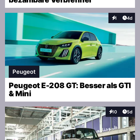
Artike
1
4d
Interaktionen
Peugeot
Peugeot E-208 GT: Besser als GTI
& Mini
Artike
10
5d
Interaktionen