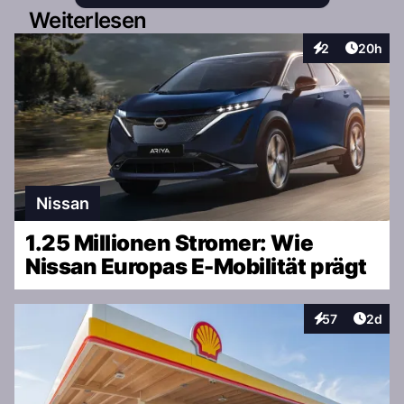
Weiterlesen
Artikel 
2
20h
Interaktionen
Nissan
1.25 Millionen Stromer: Wie
Nissan Europas E-Mobilität prägt
Artike
57
2d
Interaktionen