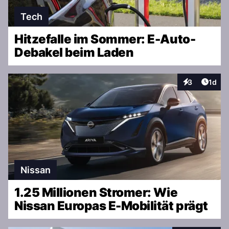
Tech
Hitzefalle im Sommer: E-Auto-
Debakel beim Laden
Artike
3
1d
Interaktionen
Nissan
1.25 Millionen Stromer: Wie
Nissan Europas E-Mobilität prägt