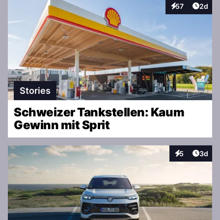
Artike
57
2d
Interaktionen
Stories
Schweizer Tankstellen: Kaum
Gewinn mit Sprit
Artike
5
3d
Interaktionen