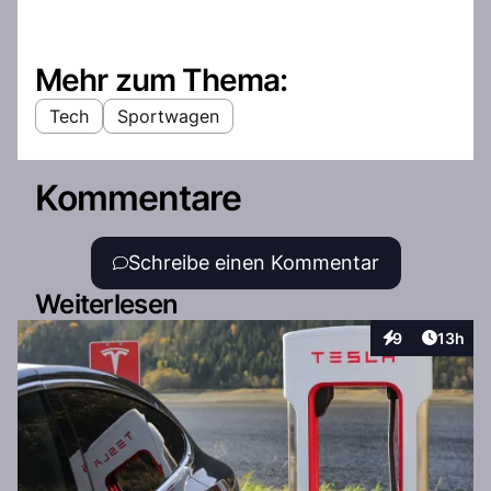
Mehr zum Thema:
Tech
Sportwagen
Kommentare
Schreibe einen Kommentar
Weiterlesen
Artikel
9
13h
Interaktionen