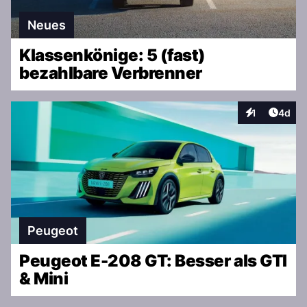
Neues
Klassenkönige: 5 (fast)
bezahlbare Verbrenner
Artike
1
4d
Interaktionen
Peugeot
Peugeot E-208 GT: Besser als GTI
& Mini