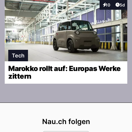
Artike
10
5d
Interaktionen
Tech
Marokko rollt auf: Europas Werke
zittern
Footer
Nau.ch folgen