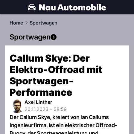
automobile.
NAU.ch
Home
Sportwagen
Sportwagen
Callum Skye: Der
Elektro-Offroad mit
Sportwagen-
Performance
Axel Linther
20.11.2023 - 08:59
Der Callum Skye, kreiert von Ian Callums
Ingenieurfirma, ist ein elektrischer Offroad-
Buggy, der Sportwagenleistung und