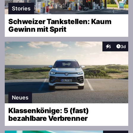
Stories
Schweizer Tankstellen: Kaum
Gewinn mit Sprit
Artike
5
3d
Interaktionen
Neues
Klassenkönige: 5 (fast)
bezahlbare Verbrenner