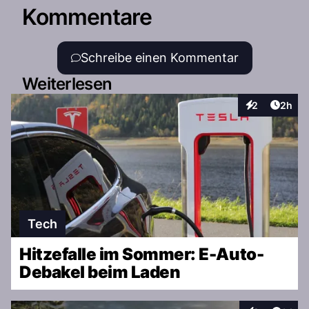
Kommentare
Schreibe einen Kommentar
Weiterlesen
Artike
2
2h
Interaktionen
Tech
Hitzefalle im Sommer: E-Auto-
Debakel beim Laden