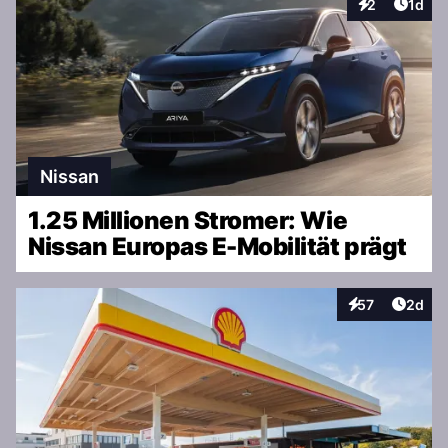
Artike
2
1d
Interaktionen
Nissan
1.25 Millionen Stromer: Wie
Nissan Europas E-Mobilität prägt
Artike
57
2d
Interaktionen