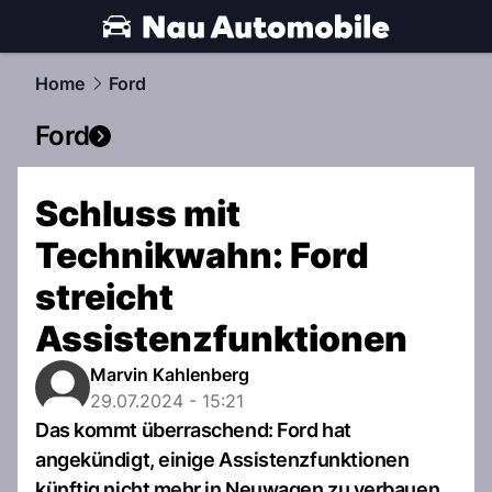
automobile.
NAU.ch
Home
Ford
Ford
Schluss mit
Technikwahn: Ford
streicht
Assistenzfunktionen
Marvin Kahlenberg
29.07.2024 - 15:21
Das kommt überraschend: Ford hat
angekündigt, einige Assistenzfunktionen
künftig nicht mehr in Neuwagen zu verbauen.