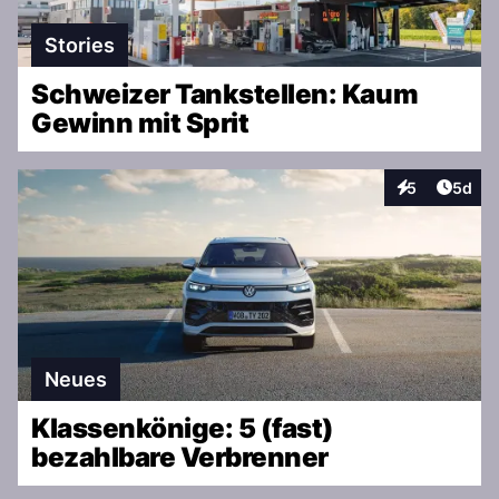
Stories
Schweizer Tankstellen: Kaum
Gewinn mit Sprit
Artike
5
5d
Interaktionen
Neues
Klassenkönige: 5 (fast)
bezahlbare Verbrenner