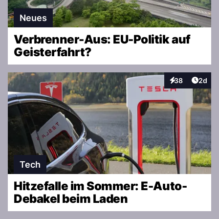
Neues
Verbrenner-Aus: EU-Politik auf
Geisterfahrt?
Artike
38
2d
Interaktionen
Tech
Hitzefalle im Sommer: E-Auto-
Debakel beim Laden