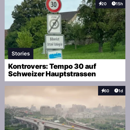
Artikel
20
15h
Interaktionen
Stories
Kontrovers: Tempo 30 auf
Schweizer Hauptstrassen
Artike
60
1d
Interaktionen