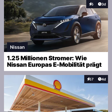
Artike
5
3d
Interaktionen
Nissan
1.25 Millionen Stromer: Wie
Nissan Europas E-Mobilität prägt
Artike
57
4d
Interaktionen