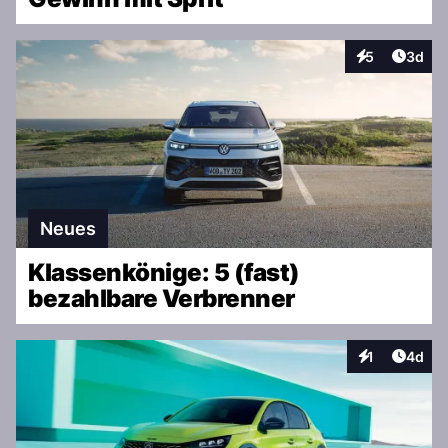
Artike
5
3d
Interaktionen
Neues
Klassenkönige: 5 (fast)
bezahlbare Verbrenner
Artike
1
4d
Interaktionen