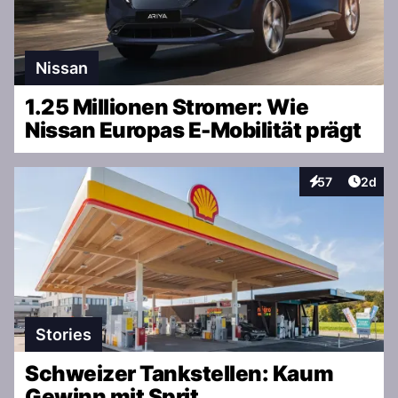
Nissan
1.25 Millionen Stromer: Wie
Nissan Europas E-Mobilität prägt
Artike
57
2d
Interaktionen
Stories
Schweizer Tankstellen: Kaum
Gewinn mit Sprit