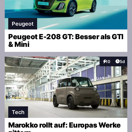
Peugeot
Peugeot E-208 GT: Besser als GTI
& Mini
Artike
10
5d
Interaktionen
Tech
Marokko rollt auf: Europas Werke