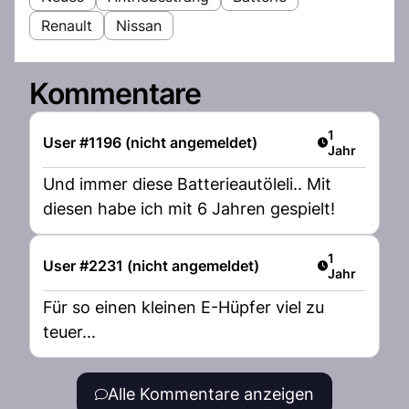
Renault
Nissan
Kommentare
Artikel veröff
1
User #1196 (nicht angemeldet)
Jahr
Und immer diese Batterieautöleli.. Mit
diesen habe ich mit 6 Jahren gespielt!
Artikel veröff
1
User #2231 (nicht angemeldet)
Jahr
Für so einen kleinen E-Hüpfer viel zu
teuer...
Alle Kommentare anzeigen