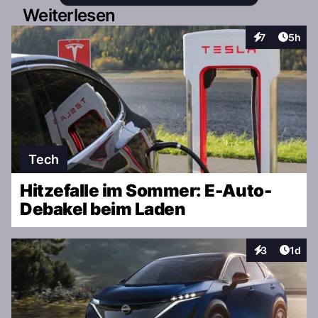
Weiterlesen
Artike
7
5h
Interaktionen
Tech
Hitzefalle im Sommer: E-Auto-
Debakel beim Laden
Artike
3
1d
Interaktionen