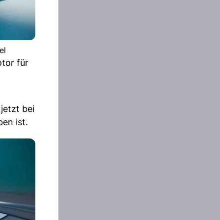
el
tor für
jetzt bei
en ist.