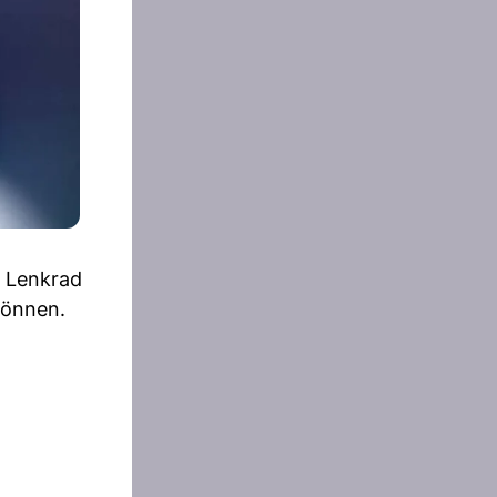
s Lenkrad
können.