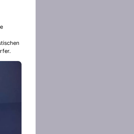
ie
stischen
rfer.