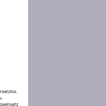
rsatzlos.
u.
gseinsatz