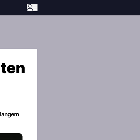
nten
t langem