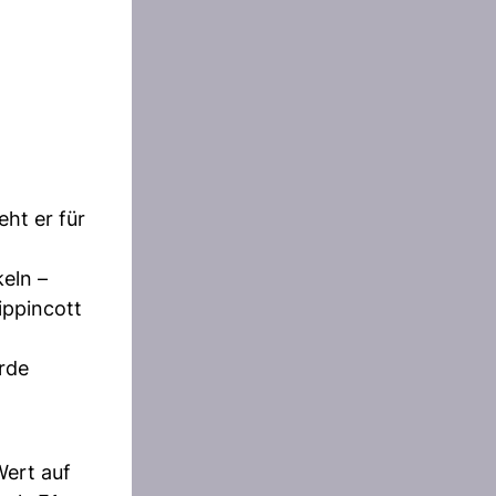
ht er für
eln –
ippincott
rde
ert auf