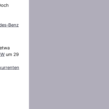
 Doch
des-Benz
 etwa
MW
um 29
kurrenten