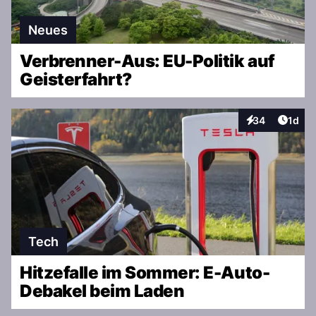
Neues
Verbrenner-Aus: EU-Politik auf
Geisterfahrt?
Artike
34
1d
Interaktionen
Tech
Hitzefalle im Sommer: E-Auto-
Debakel beim Laden