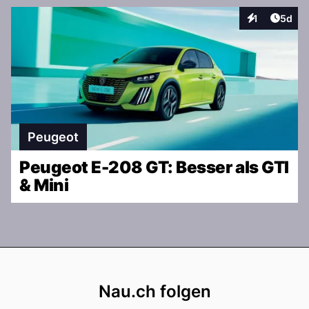
Artike
1
5d
Interaktionen
Peugeot
Peugeot E-208 GT: Besser als GTI
& Mini
Footer
Nau.ch folgen