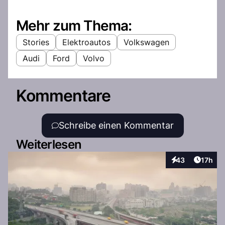
Mehr zum Thema:
Stories
Elektroautos
Volkswagen
Audi
Ford
Volvo
Kommentare
Schreibe einen Kommentar
Weiterlesen
Artikel
43
17h
Interaktionen