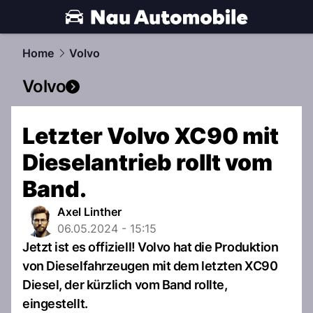
automobile.
NAU.ch
Home
Volvo
Volvo
Letzter Volvo XC90 mit
Dieselantrieb rollt vom
Band.
Axel Linther
06.05.2024 - 15:15
Jetzt ist es offiziell! Volvo hat die Produktion
von Dieselfahrzeugen mit dem letzten XC90
Diesel, der kürzlich vom Band rollte,
eingestellt.