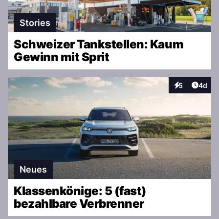
Stories
Schweizer Tankstellen: Kaum
Gewinn mit Sprit
Artike
5
4d
Interaktionen
Neues
Klassenkönige: 5 (fast)
bezahlbare Verbrenner