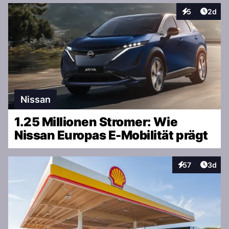
Artike
5
2d
Interaktionen
Nissan
1.25 Millionen Stromer: Wie
Nissan Europas E-Mobilität prägt
Artike
57
3d
Interaktionen