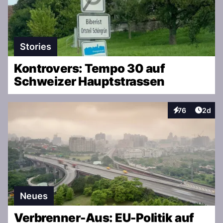
Stories
Kontrovers: Tempo 30 auf
Schweizer Hauptstrassen
Artike
76
2d
Interaktionen
Neues
Verbrenner-Aus: EU-Politik auf