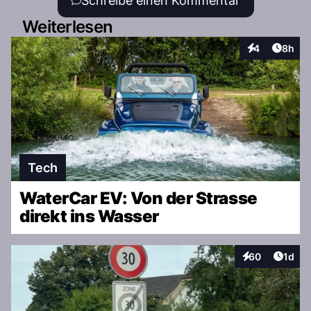
Schreibe einen Kommentar
Weiterlesen
Artike
4
8h
Interaktionen
Tech
WaterCar EV: Von der Strasse
direkt ins Wasser
Artike
60
1d
Interaktionen