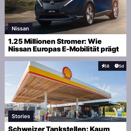
Nissan
1.25 Millionen Stromer: Wie
Nissan Europas E-Mobilität prägt
Artike
58
5d
Interaktionen
Stories
Schweizer Tankstellen: Kaum