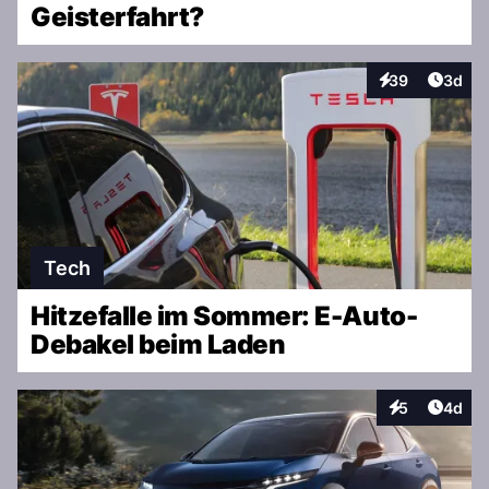
Geisterfahrt?
Artike
39
3d
Interaktionen
Tech
Hitzefalle im Sommer: E-Auto-
Debakel beim Laden
Artike
5
4d
Interaktionen