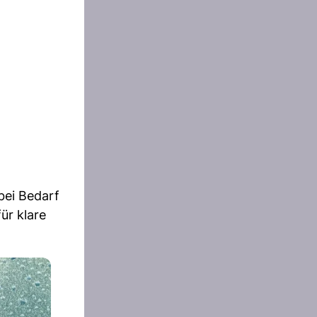
bei Bedarf
ür klare