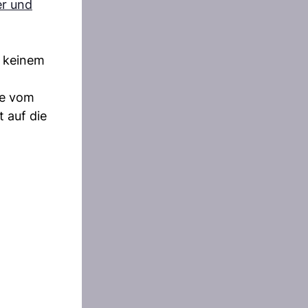
er und
n keinem
ee vom
 auf die