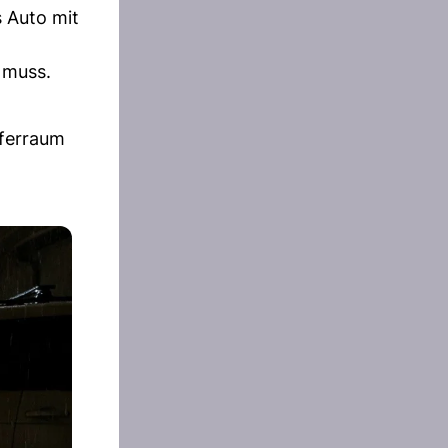
s Auto mit
 muss.
fferraum