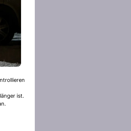
trollieren
änger ist.
an.