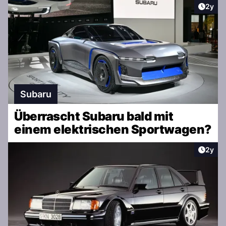
Artike
2y
Subaru
Überrascht Subaru bald mit
einem elektrischen Sportwagen?
Artike
2y