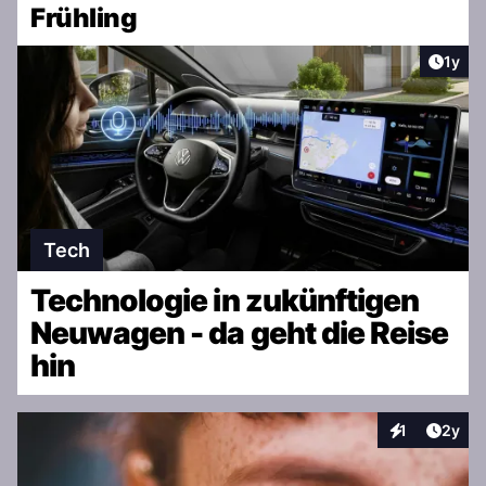
Frühling
Artike
1y
Tech
Technologie in zukünftigen
Neuwagen - da geht die Reise
hin
Artike
1
2y
Interaktionen