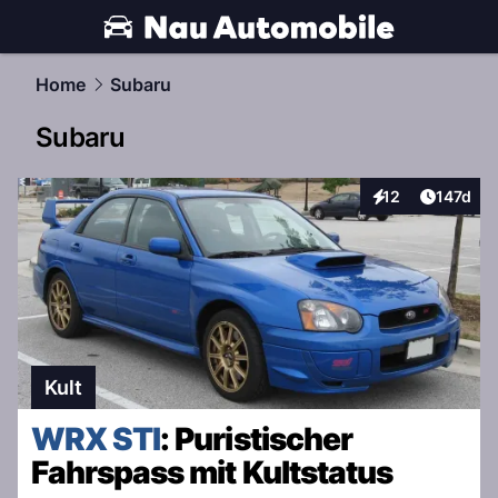
automobile.
NAU.ch
Home
Subaru
Subaru
Artikel v
12
147d
Interaktionen
Kult
WRX STI
: Puristischer
Fahrspass mit Kultstatus