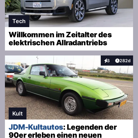
Tech
Willkommen im Zeitalter des
elektrischen Allradantriebs
Artikel v
3
282d
Interaktionen
Kult
JDM-Kultautos
: Legenden der
90er erleben einen neuen