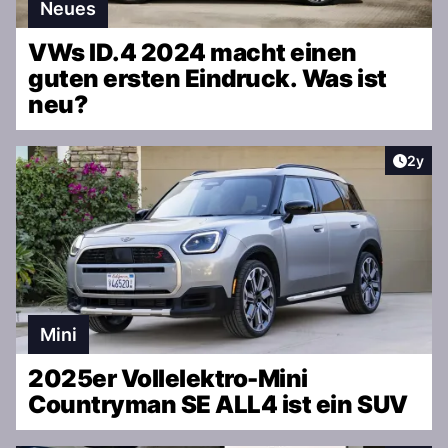
Neues
VWs ID.4 2024 macht einen
guten ersten Eindruck. Was ist
neu?
Artike
2y
Mini
2025er Vollelektro-Mini
Countryman SE ALL4 ist ein SUV