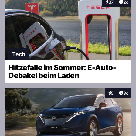
Artike
37
2d
Interaktionen
Tech
Hitzefalle im Sommer: E-Auto-
Debakel beim Laden
Artike
5
3d
Interaktionen