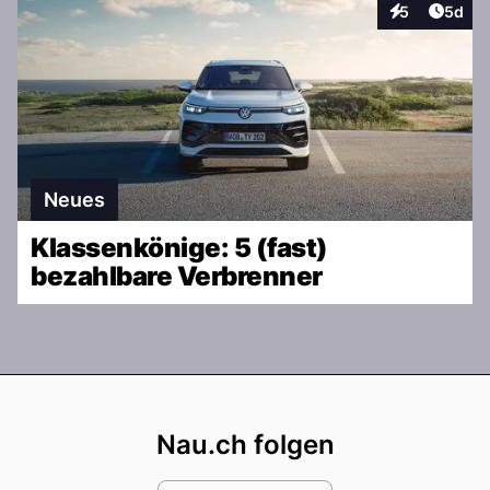
Artike
5
5d
Interaktionen
Neues
Klassenkönige: 5 (fast)
bezahlbare Verbrenner
Footer
Nau.ch folgen