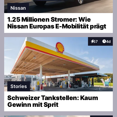
Nissan
1.25 Millionen Stromer: Wie
Nissan Europas E-Mobilität prägt
Artike
57
4d
Interaktionen
Stories
Schweizer Tankstellen: Kaum
Gewinn mit Sprit