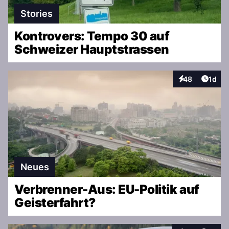
Stories
Kontrovers: Tempo 30 auf
Schweizer Hauptstrassen
Artike
48
1d
Interaktionen
Neues
Verbrenner-Aus: EU-Politik auf
Geisterfahrt?