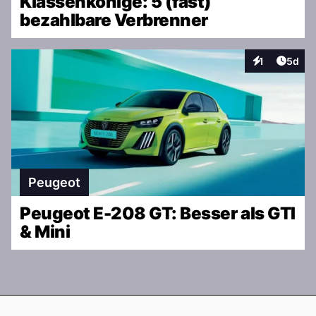
Klassenkönige: 5 (fast)
bezahlbare Verbrenner
Artike
1
5d
Interaktionen
Peugeot
Peugeot E-208 GT: Besser als GTI
& Mini
Footer