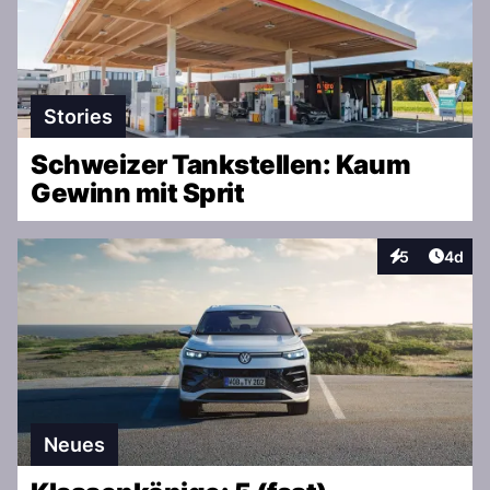
Stories
Schweizer Tankstellen: Kaum
Gewinn mit Sprit
Artike
5
4d
Interaktionen
Neues