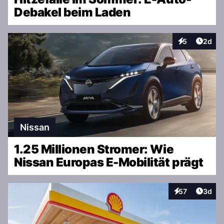
Debakel beim Laden
Artike
5
2d
Interaktionen
Nissan
1.25 Millionen Stromer: Wie
Nissan Europas E-Mobilität prägt
Artike
57
3d
Interaktionen