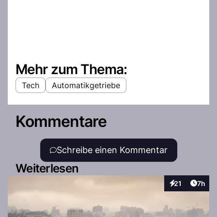
Mehr zum Thema:
Tech
Automatikgetriebe
Kommentare
Schreibe einen Kommentar
Weiterlesen
Artike
21
7h
Interaktionen