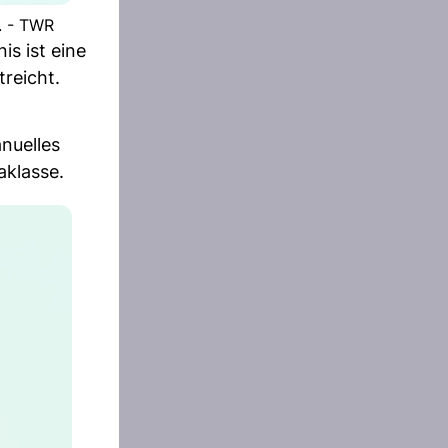
. - TWR
s ist eine
reicht.
nuelles
aklasse.