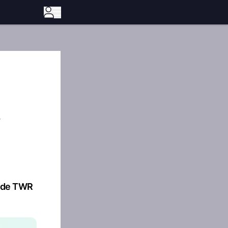
t
ende TWR