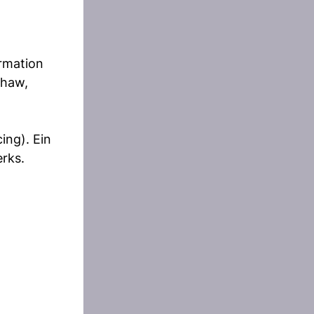
rmation
shaw,
ng). Ein
rks.