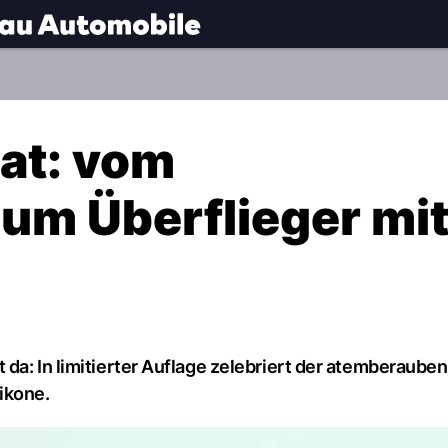
.
NAU.ch
at: vom
 zum Überflieger mi
 da: In limitierter Auflage zelebriert der atemberaub
ikone.