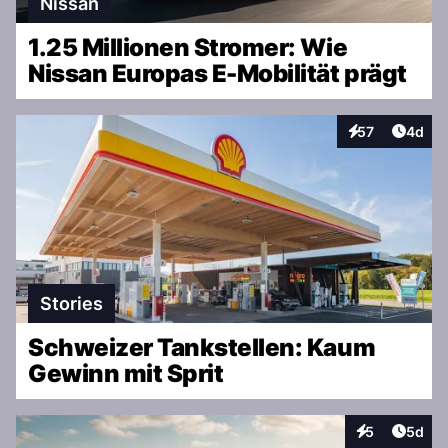
Nissan
1.25 Millionen Stromer: Wie
Nissan Europas E-Mobilität prägt
Artike
57
4d
Interaktionen
Stories
Schweizer Tankstellen: Kaum
Gewinn mit Sprit
Artike
5
5d
Interaktionen