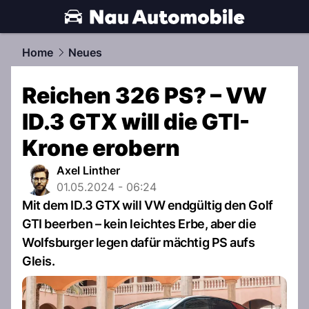
automobile.
NAU.ch
Home
Neues
Reichen 326 PS? – VW
ID.3 GTX will die GTI-
Krone erobern
Axel Linther
01.05.2024 - 06:24
Mit dem ID.3 GTX will VW endgültig den Golf
GTI beerben – kein leichtes Erbe, aber die
Wolfsburger legen dafür mächtig PS aufs
Gleis.