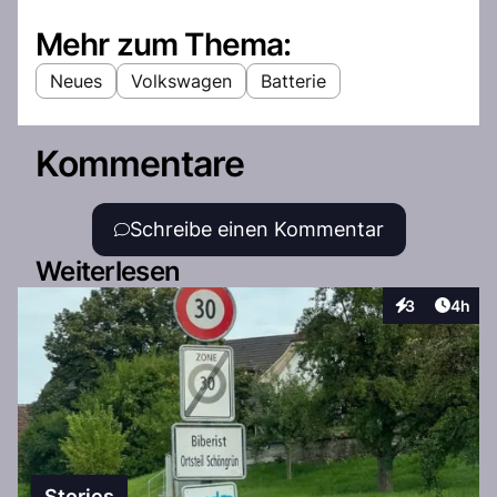
Mehr zum Thema:
Neues
Volkswagen
Batterie
Kommentare
Schreibe einen Kommentar
Weiterlesen
Artike
3
4h
Interaktionen
Stories