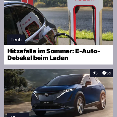
Tech
Hitzefalle im Sommer: E-Auto-
Debakel beim Laden
Artike
5
3d
Interaktionen