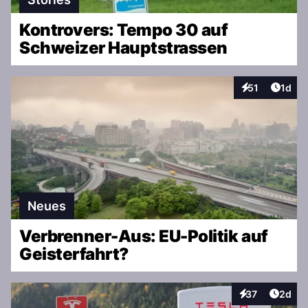
Kontrovers: Tempo 30 auf
Schweizer Hauptstrassen
Artike
51
1d
Interaktionen
Neues
Verbrenner-Aus: EU-Politik auf
Geisterfahrt?
Artike
37
2d
Interaktionen