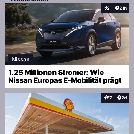
Artikel
2
21h
Interaktionen
Nissan
1.25 Millionen Stromer: Wie
Nissan Europas E-Mobilität prägt
Artike
57
2d
Interaktionen