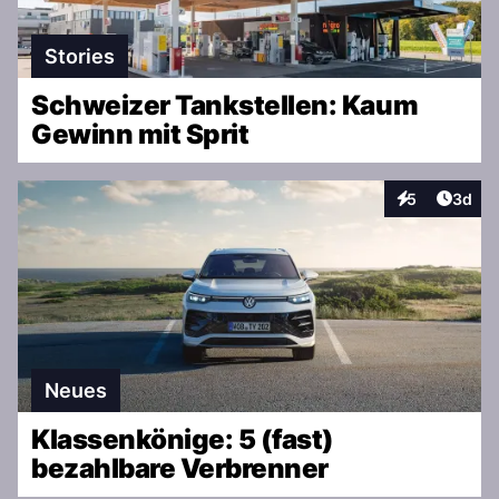
Stories
Schweizer Tankstellen: Kaum
Gewinn mit Sprit
Artike
5
3d
Interaktionen
Neues
Klassenkönige: 5 (fast)
bezahlbare Verbrenner