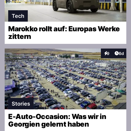
Tech
Marokko rollt auf: Europas Werke
zittern
Artike
9
6d
Interaktionen
Stories
E-Auto-Occasion: Was wir in
Georgien gelernt haben