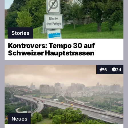
Stories
Kontrovers: Tempo 30 auf
Schweizer Hauptstrassen
Artike
76
2d
Interaktionen
Neues