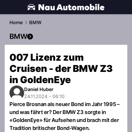
automobile.
NAU.ch
Home
BMW
BMW
007 Lizenz zum
Cruisen - der BMW Z3
in GoldenEye
Daniel Huber
24.11.2024 - 06:10
Pierce Brosnan als neuer Bond im Jahr 1995 –
und was fährt er? Der BMW Z3 sorgte in
«GoldenEye» für Aufsehen und brach mit der
Tradition britischer Bond-Wagen.