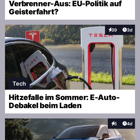
Verbrenner-Aus: EU-Politik auf
Geisterfahrt?
Artike
39
3d
Interaktionen
Tech
Hitzefalle im Sommer: E-Auto-
Debakel beim Laden
Artike
5
4d
Interaktionen