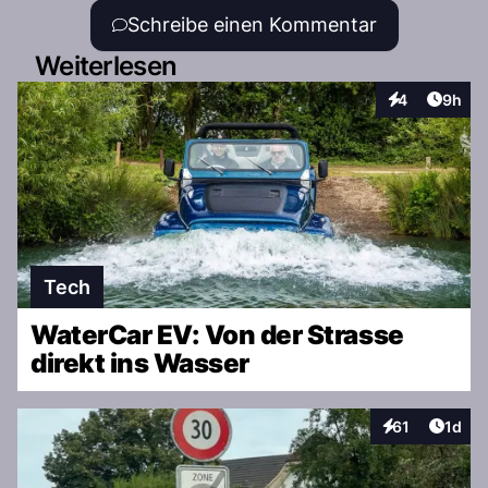
Schreibe einen Kommentar
Weiterlesen
Artike
4
9h
Interaktionen
Tech
WaterCar EV: Von der Strasse
direkt ins Wasser
Artike
61
1d
Interaktionen