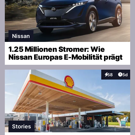
Nissan
1.25 Millionen Stromer: Wie
Nissan Europas E-Mobilität prägt
Artike
58
5d
Interaktionen
Stories